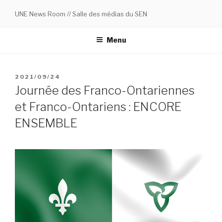
Skip
UNE News Room // Salle des médias du SEN
to
content
Menu
POSTED
2021/09/24
ON
Journée des Franco-Ontariennes
et Franco-Ontariens : ENCORE
ENSEMBLE