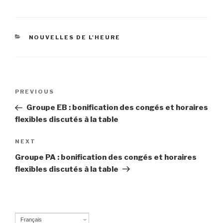
CATEGORIES
NOUVELLES DE L'HEURE
Post
PREVIOUS
Previous
navigation
Post
Groupe EB : bonification des congés et horaires
flexibles discutés à la table
NEXT
Next
Post
Groupe PA : bonification des congés et horaires
flexibles discutés à la table
Français