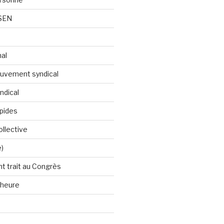
 SEN
nal
ouvement syndical
ndical
apides
llective
e)
t trait au Congrès
'heure