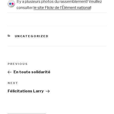
Il y a plusieurs photos du rassemblement! Veuillez
consulter
le site Flickr de l’Élément national
!
CATEGORIES
UNCATEGORIZED
Post
PREVIOUS
Previous
navigation
Post
En toute solidarité
NEXT
Next
Post
Félicitations Larry