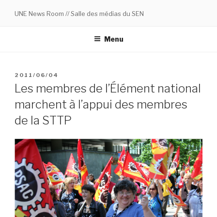
Skip
UNE News Room // Salle des médias du SEN
to
content
Menu
POSTED
2011/06/04
ON
Les membres de l’Élément national
marchent à l’appui des membres
de la STTP