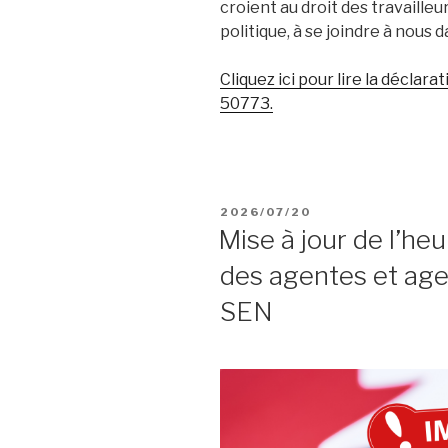
croient au droit des travailleu
politique, à se joindre à nous 
Cliquez ici pour lire la déclar
50773.
POSTED
2026/07/20
ON
Mise à jour de l’h
des agentes et age
SEN