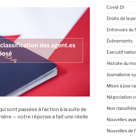
Covid-19
Droits de la p
Entrevues du
Événements
Executif natio
Histoire du m
Journalisme sy
Mises à jour r
Négociation co
Non classifié(
i sont passées à l’action à la suite de
nière — votre réponse a fait une réelle
Nouvelles ayan
Nouvelles de l