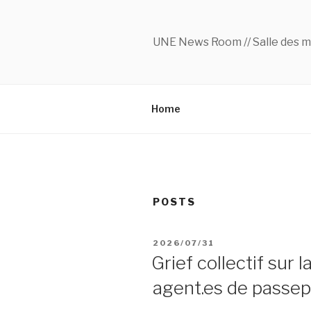
Skip
to
content
UNE News Room // Salle des m
Home
POSTS
POSTED
2026/07/31
ON
Grief collectif sur l
agent.es de passe