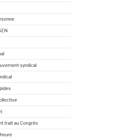
ersonne
 SEN
nal
ouvement syndical
ndical
apides
llective
e)
t trait au Congrès
'heure