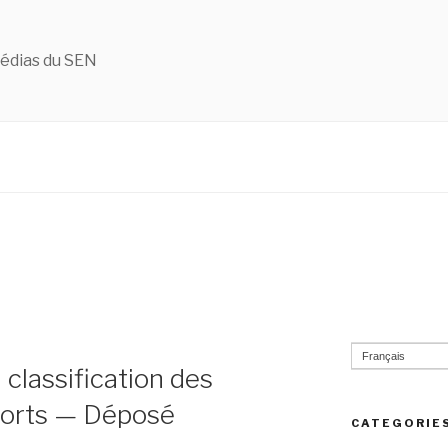
édias du SEN
Français
a classification des
ports — Déposé
CATEGORIE