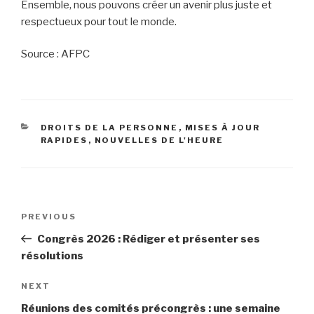
Ensemble, nous pouvons créer un avenir plus juste et
respectueux pour tout le monde.
Source : AFPC
CATEGORIES
DROITS DE LA PERSONNE
,
MISES À JOUR
RAPIDES
,
NOUVELLES DE L'HEURE
Post
PREVIOUS
Previous
navigation
Post
Congrès 2026 : Rédiger et présenter ses
résolutions
NEXT
Next
Post
Réunions des comités précongrès : une semaine