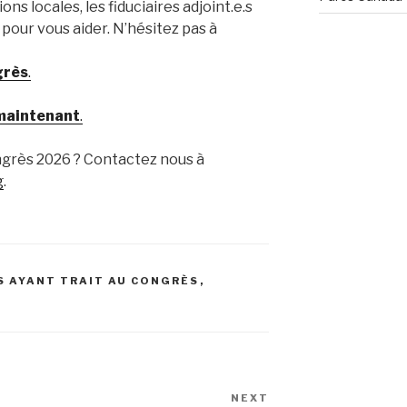
ns locales, les fiduciaires adjoint.e.s
 pour vous aider. N’hésitez pas à
grès
.
 maintenant
.
ngrès 2026 ? Contactez nous à
g
.
S AYANT TRAIT AU CONGRÈS
,
NEXT
Next