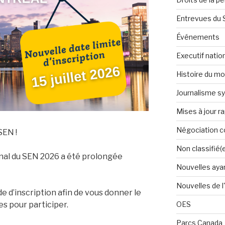
Entrevues du
Événements
Executif natio
Histoire du m
Journalisme sy
Mises à jour r
Négociation co
SEN !
Non classifié(
nnal du SEN 2026 a été prolongée
Nouvelles ayan
Nouvelles de l
 d’inscription afin de vous donner le
OES
s pour participer.
Parcs Canada