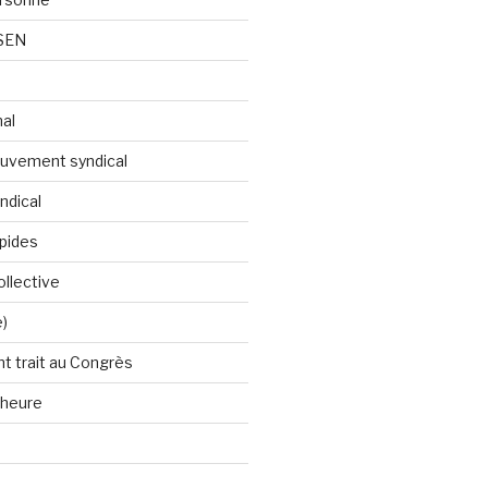
 SEN
nal
ouvement syndical
ndical
apides
llective
e)
t trait au Congrès
'heure