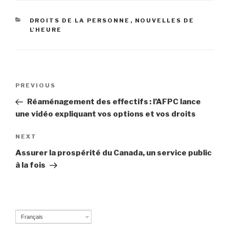
CATEGORIES
DROITS DE LA PERSONNE
,
NOUVELLES DE
L'HEURE
Post
PREVIOUS
Previous
navigation
Post
Réaménagement des effectifs : l’AFPC lance
une vidéo expliquant vos options et vos droits
NEXT
Next
Post
Assurer la prospérité du Canada, un service public
à la fois
Français